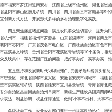
德市福安市罗江街道南安村、江西省上饶市信州区、湖北省恩施
省益阳市赫山区衡龙桥镇、四川省、四川省自贡市富顺县等9个
宜创新方式方法，开展形式多样的乡村治理数字化实践。
四是聚焦痛点堵点问题，满足农民群众迫切需求、提升为民
省杭州市、福建省福州市罗源县、山东省淄博市、河南省商丘市
襄阳市枣阳市、广东省茂名市电白区、广西壮族自治区百色市田
市巫溪县文峰镇、贵州省贵阳市花溪区青岩镇等10个案例，推
众反映集中、存在范围广泛的问题，把好事办好、实事办实、难
五是坚持和发展新时代“枫桥经验”，完善矛盾纠纷源头预
市密云区、河北省邯郸市复兴区、安徽省安庆市桐城市、福建省
壁市淇滨区钜桥镇、陕西省延安市宜川县云岩镇、青海省海北藏
吾尔自治区昌吉回族自治州阜康市、新疆生产建设兵团第四师6
求表达、利益协调、权益保障通道，做到“小事不出村、大事不出
各级社会工作、农业农村部门要进一步提高政治站位，增强