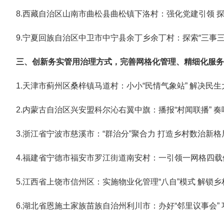
8.西藏自治区山南市曲松县曲松镇下洛村：强化党建引领 
9.宁夏回族自治区中卫市中宁县余丁乡余丁村：探索“三事三
三、创新务实管用治理方式，完善网格化管理、精细化服务
1.天津市蓟州区桑梓镇马道村：小小“民情气象站” 解决民生
2.内蒙古自治区兴安盟科尔沁右翼中旗：播报“村闻联播” 
3.浙江省宁波市慈溪市：“群治分”聚合力 打造乡村数治新格
4.福建省宁德市福安市罗江街道南安村：一引领一网格四载
5.江西省上饶市信州区：实施物业化管理“八自”模式 解锁乡
6.湖北省恩施土家族苗族自治州利川市：办好“邻里议事会”