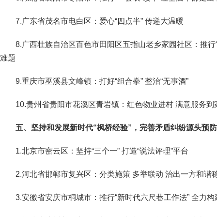
7.广东省茂名市电白区：爱心“四点半” 传递大温暖
8.广西壮族自治区百色市田阳区五指山老乡家园社区：推行“
难题
9.重庆市巫溪县文峰镇：打好“组合拳” 整治“无事酒”
10.贵州省贵阳市花溪区青岩镇：红色物业进村 满意服务到
五、坚持和发展新时代“枫桥经验”，完善矛盾纠纷源头预
1.北京市密云区：坚持“三个一” 打造“说法评理”平台
2.河北省邯郸市复兴区：分类施策 多举联动 治出一方和谐
3.安徽省安庆市桐城市：推行“新时代六尺巷工作法” 全力