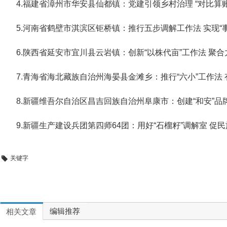
4.福建省漳州市华安县仙都镇：党建引领乡村治理 “对比算
5.河南省鹤壁市淇滨区钜桥镇：推行五步调解工作法 实现“事
6.陕西省延安市宜川县云岩镇：创新“以株代亩”工作法 聚
7.青海省海北藏族自治州海晏县金滩乡：推行“六小”工作法
8.新疆维吾尔自治区昌吉回族自治州阜康市：创建“和安”品
9.新疆生产建设兵团第四师64团：用好“石榴籽”调解室 促
关键字
编辑推荐
相关文章