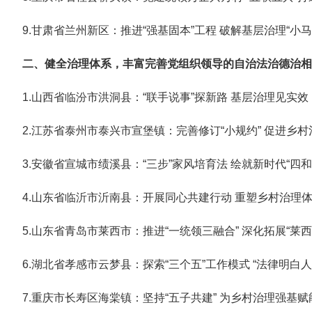
9.甘肃省兰州新区：推进“强基固本”工程 破解基层治理“小
二、健全治理体系，丰富完善党组织领导的自治法治德治相
1.山西省临汾市洪洞县：“联手说事”探新路 基层治理见实效
2.江苏省泰州市泰兴市宣堡镇：完善修订“小规约” 促进乡村
3.安徽省宣城市绩溪县：“三步”家风培育法 绘就新时代“四和
4.山东省临沂市沂南县：开展同心共建行动 重塑乡村治理
5.山东省青岛市莱西市：推进“一统领三融合” 深化拓展“莱西
6.湖北省孝感市云梦县：探索“三个五”工作模式 “法律明白
7.重庆市长寿区海棠镇：坚持“五子共建” 为乡村治理强基赋