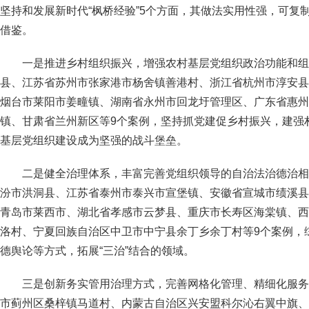
坚持和发展新时代“枫桥经验”5个方面，其做法实用性强，可复
借鉴。
一是推进乡村组织振兴，增强农村基层党组织政治功能和组
县、江苏省苏州市张家港市杨舍镇善港村、浙江省杭州市淳安县
烟台市莱阳市姜疃镇、湖南省永州市回龙圩管理区、广东省惠州
镇、甘肃省兰州新区等9个案例，坚持抓党建促乡村振兴，建强
基层党组织建设成为坚强的战斗堡垒。
二是健全治理体系，丰富完善党组织领导的自治法治德治相
汾市洪洞县、江苏省泰州市泰兴市宣堡镇、安徽省宣城市绩溪县
青岛市莱西市、湖北省孝感市云梦县、重庆市长寿区海棠镇、西
洛村、宁夏回族自治区中卫市中宁县余丁乡余丁村等9个案例，
德舆论等方式，拓展“三治”结合的领域。
三是创新务实管用治理方式，完善网格化管理、精细化服务
市蓟州区桑梓镇马道村、内蒙古自治区兴安盟科尔沁右翼中旗、