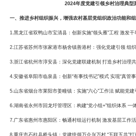
2024年度党建引领乡村治理典型
一、推进乡村组织振兴，增强农村基层党组织政治功能和组
1.黑龙江省双鸭山市宝清县：创新实施“领头雁”工程 激发
2.江苏省苏州市张家港市杨舍镇善港村：强化党建引领 组织
3.浙江省杭州市淳安县：深化党建联建机制 打造乡村治理
4.安徽省阜阳市临泉县：创新“有事找书记”模式 实现“真管事”
5.山东省烟台市莱阳市姜疃镇：实施“六心”工作法 赋能党
6.湖南省永州市回龙圩管理区：构建“党小组+”组织体系 一
7.广东省惠州市惠阳区：畅通村组运行机制 激发基层工作
8.重庆市石柱县桥头镇：党建统领万企兴万村 “五联五共”