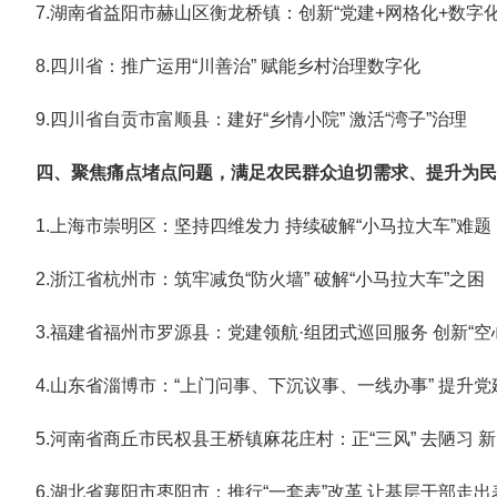
7.湖南省益阳市赫山区衡龙桥镇：创新“党建+网格化+数字化
8.四川省：推广运用“川善治” 赋能乡村治理数字化
9.四川省自贡市富顺县：建好“乡情小院” 激活“湾子”治理
四、聚焦痛点堵点问题，满足农民群众迫切需求、提升为民
1.上海市崇明区：坚持四维发力 持续破解“小马拉大车”难题
2.浙江省杭州市：筑牢减负“防火墙” 破解“小马拉大车”之困
3.福建省福州市罗源县：党建领航·组团式巡回服务 创新“空
4.山东省淄博市：“上门问事、下沉议事、一线办事” 提升
5.河南省商丘市民权县王桥镇麻花庄村：正“三风” 去陋习 
6.湖北省襄阳市枣阳市：推行“一套表”改革 让基层干部走