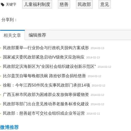
儿童福利制度
慈善
民政部
意见
关键字
分享到：
编辑推荐
相关文章
民政部重举—行业协会与行政机关脱钩方案成形
2014-02-13
国家减灾委民政部紧急启动IV级救灾应急响应
2014-02-13
民政部定滨海新区为"全国社会组织建设创新示范区"
2014-02-12
比尔盖茨自曝每晚都洗碗 路拾钞票会捐给慈善
2014-02-12
徐毅：今年江西50件民生实事民政部门承担14项
2014-02-12
广西玉林市民政部为困难群众发放御寒保暖物资
2014-02-12
民政部等部门出台意见推动养老服务标准化建设
2014-02-12
民政部：慈善超市可交社会组织或企业等运营
2014-02-11
微博推荐